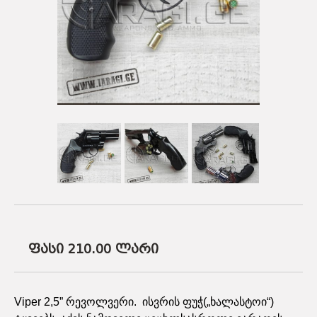
ᲡᲐᲡᲐᲠᲒᲔᲑᲚᲝ ᲑᲛᲣᲚᲔᲑᲘ
ᲐᲛᲣᲜᲘᲪᲘᲐ
ᲛᲨᲕᲘᲚᲓᲘᲡᲠᲔᲑᲘ
ᲐᲥᲡᲔᲡᲣᲐᲠᲔᲑᲘ
ᲐᲛᲣᲜᲘᲪᲘᲐ
ᲐᲥᲡᲔᲡᲣᲐᲠᲔᲑᲘ
ფასი 210.00
ლარი
Viper 2,5” რევოლვერი. ისვრის ფუჭ(„ხალასტოი“)