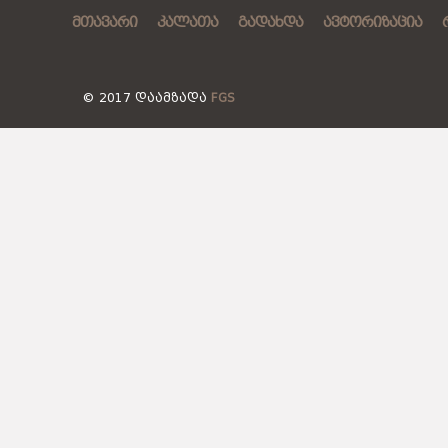
ᲛᲗᲐᲕᲐᲠᲘ
ᲙᲐᲚᲐᲗᲐ
ᲒᲐᲓᲐᲮᲓᲐ
ᲐᲕᲢᲝᲠᲘᲖᲐᲪᲘᲐ
© 2017 ᲓᲐᲐᲛᲖᲐᲓᲐ
FGS