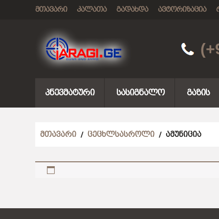
ᲛᲗᲐᲕᲐᲠᲘ
ᲙᲐᲚᲐᲗᲐ
ᲒᲐᲓᲐᲮᲓᲐ
ᲐᲕᲢᲝᲠᲘᲖᲐᲪᲘᲐ
(+
ᲞᲜᲔᲕᲛᲐᲢᲣᲠᲘ
ᲡᲐᲡᲘᲒᲜᲐᲚᲝ
ᲒᲐᲖᲘᲡ
ᲛᲗᲐᲕᲐᲠᲘ
/
ᲪᲔᲪᲮᲚᲡᲐᲡᲠᲝᲚᲘ
/ ᲐᲛᲣᲜᲘᲪᲘᲐ