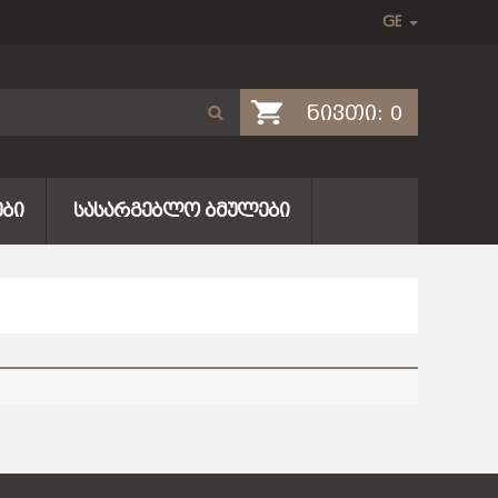
ნივთი:
0
ᲑᲘ
ᲡᲐᲡᲐᲠᲒᲔᲑᲚᲝ ᲑᲛᲣᲚᲔᲑᲘ