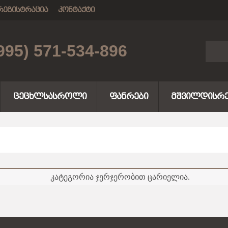
ᲠᲔᲒᲘᲡᲢᲠᲐᲪᲘᲐ
ᲙᲝᲜᲢᲐᲥᲢᲘ
995) 571-534-896
ᲪᲔᲪᲮᲚᲡᲐᲡᲠᲝᲚᲘ
ᲤᲐᲜᲠᲔᲑᲘ
ᲛᲨᲕᲘᲚᲓᲘᲡᲠᲔ
კატეგორია ჯერჯერობით ცარიელია.