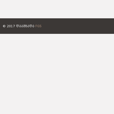
© 2017 ᲓᲐᲐᲛᲖᲐᲓᲐ
FGS